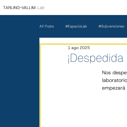
TARLING-VALLIM
Lab
All Posts
#EspacioLab
#Subvenciones
1 ago 2025
¡Despedida 
Nos despe
laboratori
empezará 