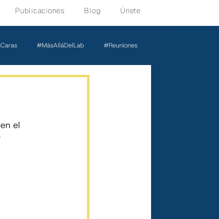
Publicaciones
Blog
Únete
Caras
#MásAlláDelLab
#Reuniones
 en el 
 