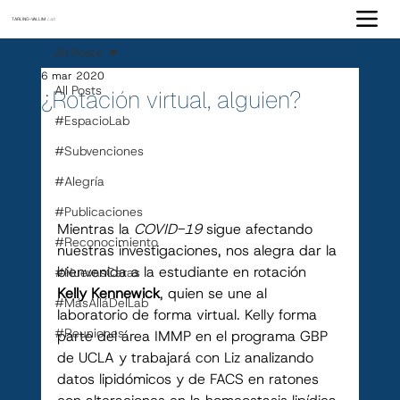
TARLING-VALLIM
Lab
All Posts
6 mar 2020
All Posts
¿Rotación virtual, alguien?
#EspacioLab
#Subvenciones
#Alegría
#Publicaciones
Mientras la 
COVID-19
 sigue afectando 
#Reconocimiento
nuestras investigaciones, nos alegra dar la 
bienvenida a la estudiante en rotación 
#NuevasCaras
Kelly Kennewick
, quien se une al 
#MásAlláDelLab
laboratorio de forma virtual. Kelly forma 
#Reuniones
parte del área IMMP en el programa GBP 
de UCLA y trabajará con Liz analizando 
datos lipidómicos y de FACS en ratones 