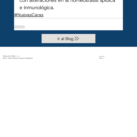
con alteraciones en la homeostasis lipídica 
e inmunológica.
#NuevasCaras
Ir al Blog
Tarling and Vallim
Labs
© 2025 |
UCLA - David Geffen School of Medicine
PiXEL M.