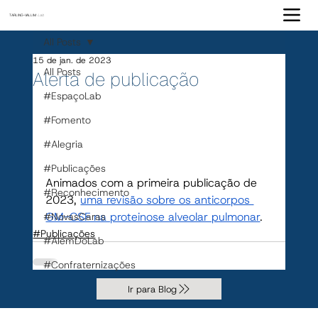
TARLING-VALLIM
Lab
All Posts
15 de jan. de 2023
All Posts
Alerta de publicação
#EspaçoLab
#Fomento
#Alegria
#Publicações
Animados com a primeira publicação de 
#Reconhecimento
2023, 
uma revisão sobre os anticorpos 
GM-CSF na proteinose alveolar pulmonar
.
#NovasCaras
#Publicações
#AlémDoLab
#Confraternizações
Ir para Blog