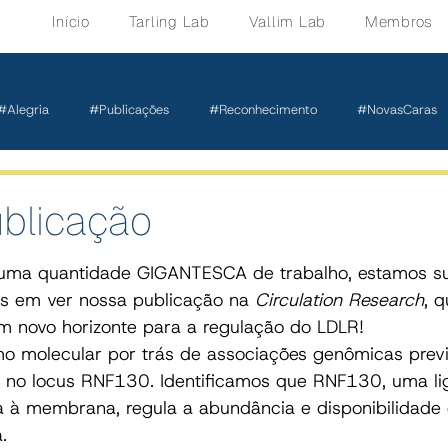
Início
Tarling Lab
Vallim Lab
Membros
#Alegria
#Publicações
#Reconhecimento
#NovasCaras
ublicação
uma quantidade GIGANTESCA de trabalho, estamos s
 em ver nossa publicação na 
Circulation Research
, q
m novo horizonte para a regulação do LDLR!
o molecular por trás de associações genômicas prev
no locus RNF130. Identificamos que RNF130, uma li
da à membrana, regula a abundância e disponibilidade
.