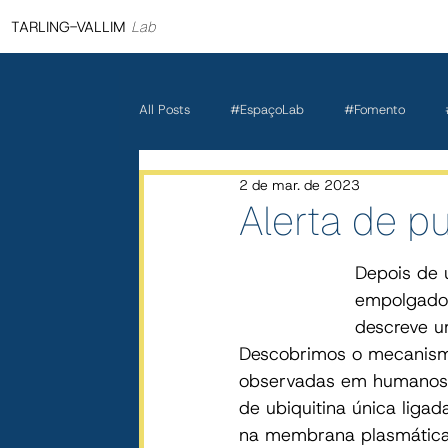
TARLING-VALLIM
Lab
All Posts
#EspaçoLab
#Fomento
2 de mar. de 2023
Alerta de p
Depois de 
empolgados
descreve u
Descobrimos o mecanism
observadas em humanos 
de ubiquitina única liga
na membrana plasmática