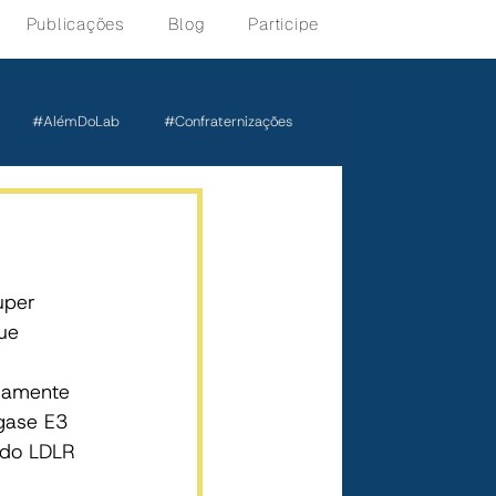
Publicações
Blog
Participe
#AlémDoLab
#Confraternizações
uper 
ue 
iamente 
gase E3 
 do LDLR 