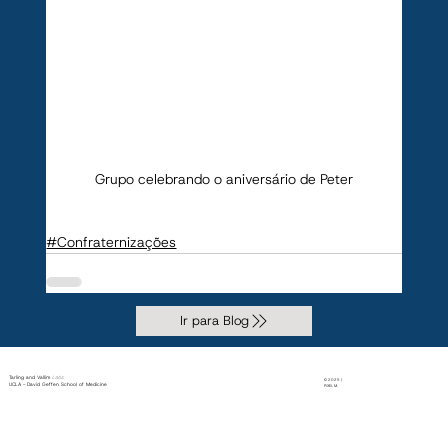
Grupo celebrando o aniversário de Peter
#Confraternizações
Ir para Blog
Tarling and Vallim
Labs
© 2025 |
UCLA - David Geffen School of Medicine
PiXEL M.