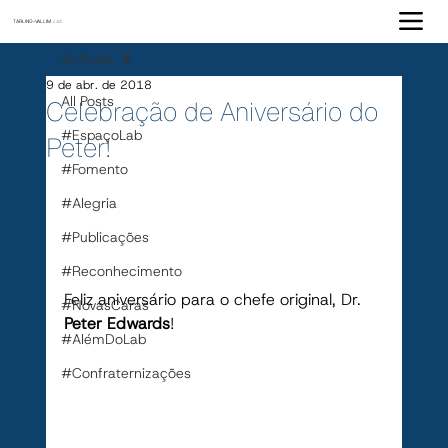
TARLING-VALLIM
Lab
All Posts
9 de abr. de 2018
All Posts
Celebração de Aniversário do
#EspaçoLab
Peter!
#Fomento
#Alegria
#Publicações
#Reconhecimento
Feliz aniversário para o chefe original, Dr. 
#NovasCaras
Peter Edwards
!
#AlémDoLab
#Confraternizações