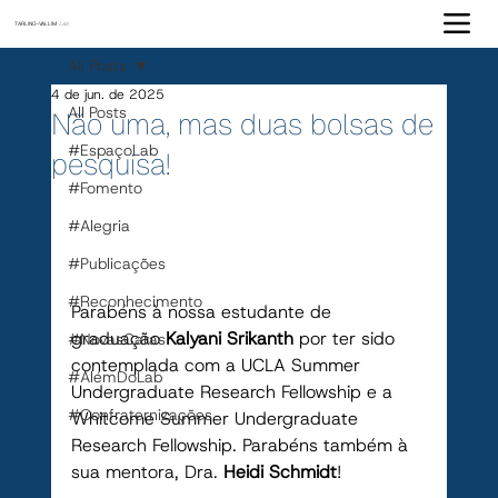
TARLING-VALLIM
Lab
All Posts
4 de jun. de 2025
All Posts
Não uma, mas duas bolsas de
#EspaçoLab
pesquisa!
#Fomento
#Alegria
#Publicações
#Reconhecimento
Parabéns à nossa estudante de 
graduação 
Kalyani Srikanth
 por ter sido 
#NovasCaras
contemplada com a UCLA Summer 
#AlémDoLab
Undergraduate Research Fellowship e a 
#Confraternizações
Whitcome Summer Undergraduate 
Research Fellowship. Parabéns também à 
sua mentora, Dra. 
Heidi Schmidt
!