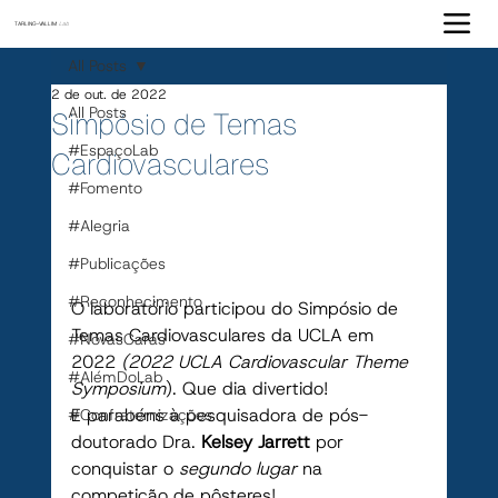
TARLING-VALLIM
Lab
All Posts
2 de out. de 2022
All Posts
Simpósio de Temas
#EspaçoLab
Cardiovasculares
#Fomento
#Alegria
#Publicações
#Reconhecimento
O laboratório participou do Simpósio de 
Temas Cardiovasculares da UCLA em 
#NovasCaras
2022 
(2022 UCLA Cardiovascular Theme 
#AlémDoLab
Symposium
). Que dia divertido!
E parabéns à pesquisadora de pós-
#Confraternizações
doutorado Dra. 
Kelsey Jarrett
 por 
conquistar o 
segundo lugar
 na 
competição de pôsteres!