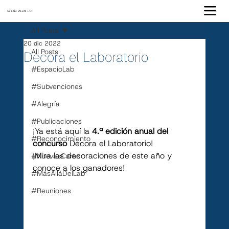
TARLING-VALLIM
Lab
All Posts
20 dic 2022
All Posts
Decora el Laboratorio
#EspacioLab
#Subvenciones
#Alegría
#Publicaciones
¡Ya está aquí la 
4.ª edición anual del 
#Reconocimiento
concurso
 Decora el Laboratorio!
¡Mira las decoraciones de este año y 
#NuevasCaras
conoce a los ganadores!
#MásAlláDelLab
#Reuniones